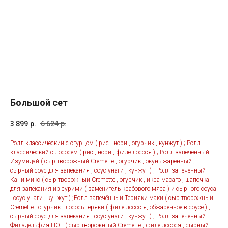
Большой сет
3 899
р.
6 624
р.
Ролл классический с огурцом ( рис , нори , огурчик , кунжут ) ; Ролл
классический с лососем ( рис , нори , филе лосося ) ; Ролл запечённый
Изумидай ( сыр творожный Cremette , огурчик , окунь жаренный ,
сырный соус для запекания , соус унаги , кунжут ) ; Ролл запечённый
Кани микс ( сыр творожный Cremette , огурчик , икра масаго , шапочка
для запекания из сурими ( заменитель крабового мяса ) и сырного соуса
, соус унаги , кунжут ) ;Ролл запечённый Терияки маки ( сыр творожный
Cremette , огурчик , лосось теряки ( филе лосос я, обжаренное в соусе ) ,
сырный соус для запекания , соус унаги , кунжут ) ; Ролл запечённый
Филадельфия НОТ ( сыр творожнгый Cremette , филе лосося , сырный