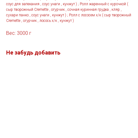
соус для запекания , соус унаги , кунжут ) ; Ролл жаренный с курочкой (
сыр творожный Cremette , огурчик , сочная куринная грудка , кляр ,
сухари панко , соус унаги , кунжут ) ; Ролл с лососем х/к ( сыр творожный
Cremette , огурчик , лосось х/к , кунжут )
Вес: 3000 г
Не забудь добавить