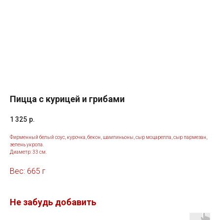
Пицца с курицей и грибами
1 325
р.
Фирменный белый соус, курочка, бекон, шампиньоны, сыр моцарелла, сыр пармезан,
зелень укропа.
Диаметр: 33 см.
Вес: 665 г
Не забудь добавить