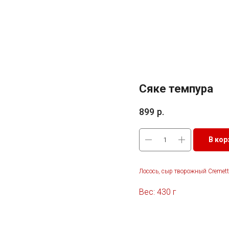
Сяке темпура
899
р.
В кор
Лосось, сыр творожный Cremette
Вес: 430 г