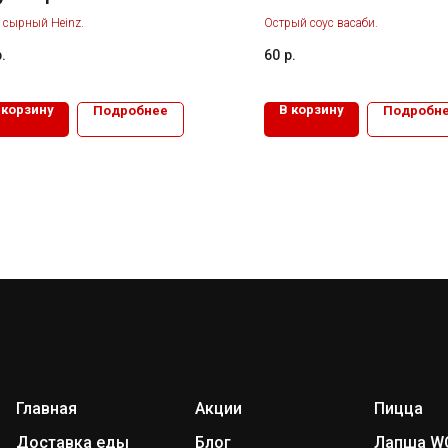
 сырный Heinz.
Острый соус васаби.
.
60
р.
 корзину
В корзину
Подробнее
Подробн
Главная
Акции
Пицца
Доставка еды
Блог
Лапша W