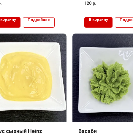
.
120
р.
 корзину
В корзину
Подробнее
Подро
ус сырный Heinz
Васаби