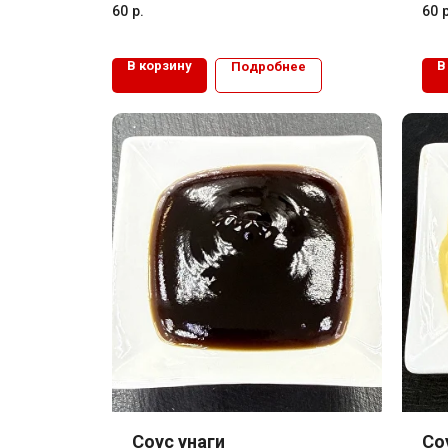
60
р.
60
р
В корзину
В
Подробнее
Соус унаги
Со