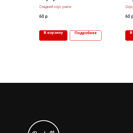
Сладкий соус унаги
Соус
60
р.
60
р
В корзину
В
Подробнее