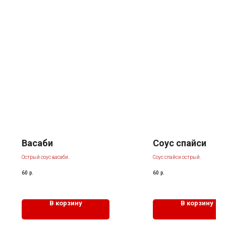
Васаби
Соус спайси
Острый соус васаби.
Соус спайси острый.
60
р.
60
р.
В корзину
В корзину