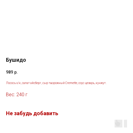
Бушидо
989
р.
Лосось х/к, салат айсберг, сыр творожный Cremette, соус цезарь, кунжут.
Вес: 240 г
Не забудь добавить