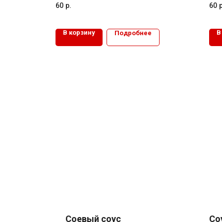
60
р.
60
р
В корзину
В
Подробнее
Соевый соус
Со