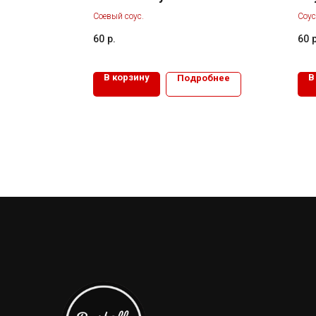
Соевый соус.
Соус
60
р.
60
р
В корзину
В
Подробнее