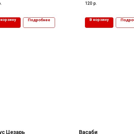
.
120
р.
 корзину
В корзину
Подробнее
Подро
ус Цезарь
Васаби