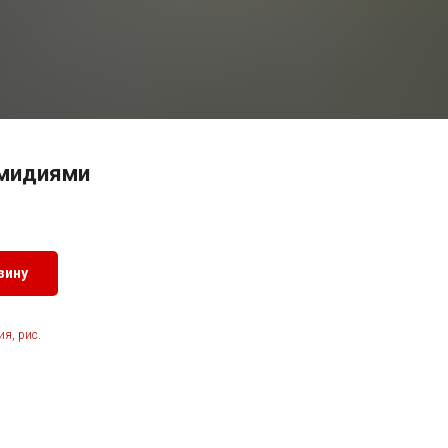
 мидиями
зину
я, рис.