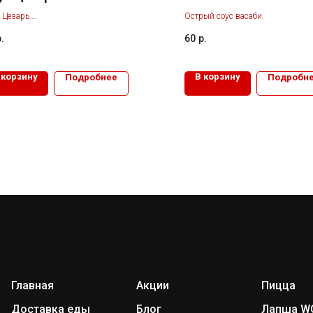
 Цезарь.
Острый соус васаби.
.
60
р.
 корзину
В корзину
Подробнее
Подробн
Главная
Акции
Пицца
Доставка еды
Блог
Лапша W