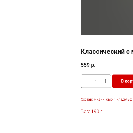
Классический с
559
р.
В кор
Состав: мидии, сыр Филадельфи
Вес: 190 г